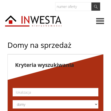
Strona
Domy na sprzedaż
główna
O
Kryteria wyszukiwania
firmie
Kontak
Inwesty
Oferty