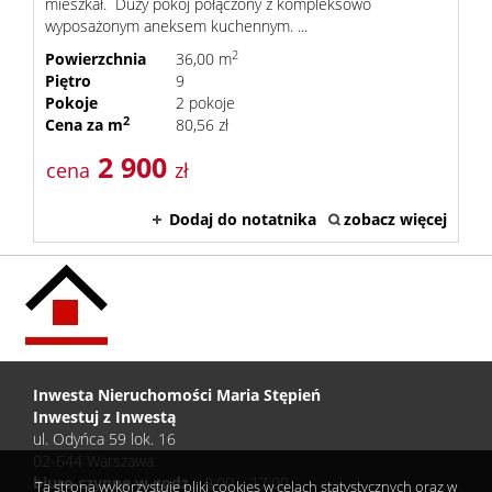
mieszkał. Duży pokój połączony z kompleksowo
wyposażonym aneksem kuchennym. ...
2
Powierzchnia
36,00 m
Piętro
9
Pokoje
2 pokoje
2
Cena za m
80,56 zł
2 900
cena
zł
Dodaj do notatnika
zobacz więcej
Inwesta Nieruchomości Maria Stępień
Inwestuj z Inwestą
ul. Odyńca 59 lok. 16
02-644 Warszawa
biuro czynne w godz
.: 9:00 – 17:00
Ta strona wykorzystuje pliki cookies w celach statystycznych oraz w