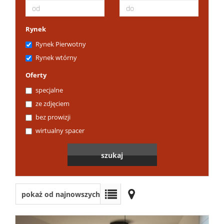
Piętro
Rynek
Rynek Pierwotny
Rynek wtórny
Oferty
specjalne
ze zdjęciem
bez prowizji
wirtualny spacer
pokaż od najnowszych