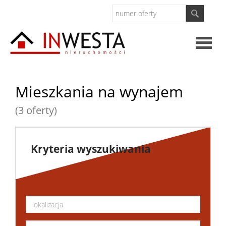
Strona
Mieszkania na wynajem
główna
(3 oferty)
O
firmie
Kontak
Kryteria wyszukiwania
Inwesty
Oferty