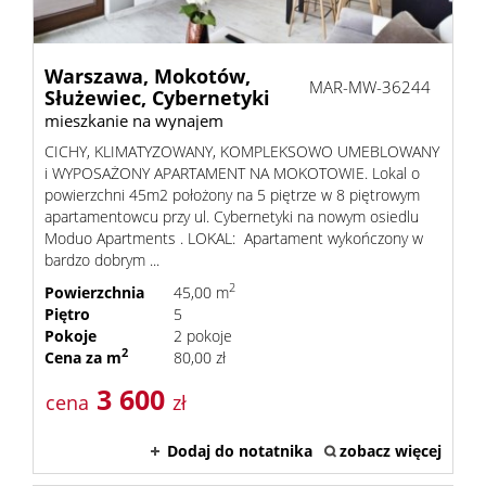
Warszawa,
Mokotów,
MAR-MW-36244
Służewiec,
Cybernetyki
mieszkanie na wynajem
CICHY, KLIMATYZOWANY, KOMPLEKSOWO UMEBLOWANY
i WYPOSAŻONY APARTAMENT NA MOKOTOWIE. Lokal o
powierzchni 45m2 położony na 5 piętrze w 8 piętrowym
apartamentowcu przy ul. Cybernetyki na nowym osiedlu
Moduo Apartments . LOKAL: Apartament wykończony w
bardzo dobrym ...
2
Powierzchnia
45,00 m
Piętro
5
Pokoje
2 pokoje
2
Cena za m
80,00 zł
3 600
cena
zł
Dodaj do notatnika
zobacz więcej