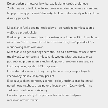
Do sprzedania mieszkanie w bardzo lubianej części zielonego
Żoliborza, na osiedlu tzw Serek. Lokal w niskim budynku z z przełomu
lat pięćdziesiątych i sześćdziesiątych; 3 piętro bez windy w budynku o
4 kondygnacjach.
Mieszkanie funkcjonalne, rozkładowe - do każdego pomieszczenia
wejście z przedpokoju.
Rozkład pomieszczeń : dwa duże ustawne pokoje po 19 m2 kuchnia z
oknem ok 5,6 m2, łazienka także z oknem ok 2,9 m2, przedpokój z
wbudowaną szafą wnękową.
Mieszkanie do generalnego remontu, co daje nowemu właścicielowi
możliwość wykończenia mieszkania według własnego gustu oraz
potrzeb, np przeniesienia kuchni do pokoju ,zrobienia aneksu, a z
kuchni sypialni, garderobY lub gabinetu.
Okna stare drewniane do wymiany lub renowacji, na podłogach
zachowany piękny klasyczny parkiet .
Ekspozycja okien północny zachód - pokój, kuchnia oraz łazienka i
południowy wschód, drugi pokój z loggią ( ok 4m2) z widokiem na
zadbany dziedziniec z zielenią.
Do lokalu przynależy duża piwnica. Na parterze budynku
wózkownia/rowerownia.