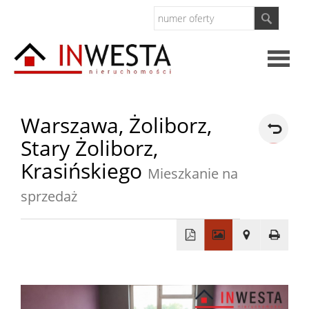
Strona
Warszawa,
Żoliborz,
Stary Żoliborz,
główna
O
Krasińskiego
Mieszkanie na
firmie
sprzedaż
Kontak
Inwesty
Oferty