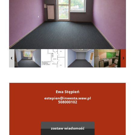
Mieszkan
Domy
Dzialki
Lokale
Ewa Stępień
estepien@inwesta.waw.pl
508000102
zostaw wiadomość